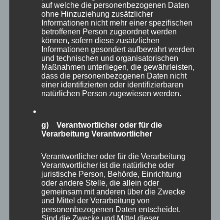
mehrere Personen, die Blogger oder Web-Blogger
auf welche die personenbezogenen Daten
genannt werden, Artikel posten oder Gedanken in
ohne Hinzuziehung zusätzlicher
sogenannten Blogposts niederschreiben können. Die
Informationen nicht mehr einer spezifischen
Blogposts können in der Regel von Dritten kommentiert
betroffenen Person zugeordnet werden
werden.
können, sofern diese zusätzlichen
Informationen gesondert aufbewahrt werden
Hinterlässt eine betroffene Person einen Kommentar in
und technischen und organisatorischen
dem auf dieser Internetseite veröffentlichten Blog,
Maßnahmen unterliegen, die gewährleisten,
werden neben den von der betroffenen Person
dass die personenbezogenen Daten nicht
hinterlassenen Kommentaren auch Angaben zum
einer identifizierten oder identifizierbaren
Zeitpunkt der Kommentareingabe sowie zu dem von der
natürlichen Person zugewiesen werden.
betroffenen Person gewählten Nutzernamen
(Pseudonym) gespeichert und veröffentlicht. Ferner wird
die vom Internet-Service-Provider (ISP) der betroffenen
g) Verantwortlicher oder für die
Person vergebene IP-Adresse mitprotokolliert. Diese
Verarbeitung Verantwortlicher
Speicherung der IP-Adresse erfolgt aus
Sicherheitsgründen und für den Fall, dass die betroffene
Verantwortlicher oder für die Verarbeitung
Person durch einen abgegebenen Kommentar die
Verantwortlicher ist die natürliche oder
Rechte Dritter verletzt oder rechtswidrige Inhalte postet.
juristische Person, Behörde, Einrichtung
Die Speicherung dieser personenbezogenen Daten
oder andere Stelle, die allein oder
erfolgt daher im eigenen Interesse des für die
gemeinsam mit anderen über die Zwecke
Verarbeitung Verantwortlichen, damit sich dieser im Falle
und Mittel der Verarbeitung von
einer Rechtsverletzung gegebenenfalls exkulpieren
personenbezogenen Daten entscheidet.
könnte. Es erfolgt keine Weitergabe dieser erhobenen
Sind die Zwecke und Mittel dieser