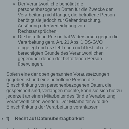
Verantwortlichen unter Angabe von
Der Verantwortliche benötigt die
personenbezogenen Daten zu registrieren.
personenbezogenen Daten für die Zwecke der
Welche personenbezogenen Daten dabei an den
Verarbeitung nicht länger, die betroffene Person
für die Verarbeitung Verantwortlichen übermittelt
benötigt sie jedoch zur Geltendmachung,
werden, ergibt sich aus der jeweiligen
Ausübung oder Verteidigung von
Eingabemaske, die für die Registrierung
verwendet wird. Die von der betroffenen Person
Rechtsansprüchen.
eingegebenen personenbezogenen Daten werden
Die betroffene Person hat Widerspruch gegen die
ausschließlich für die interne Verwendung bei dem
Verarbeitung gem. Art. 21 Abs. 1 DS-GVO
für die Verarbeitung Verantwortlichen und für
eingelegt und es steht noch nicht fest, ob die
eigene Zwecke erhoben und gespeichert. Der für
berechtigten Gründe des Verantwortlichen
die Verarbeitung Verantwortliche kann die
gegenüber denen der betroffenen Person
Weitergabe an einen oder mehrere
überwiegen.
Auftragsverarbeiter, beispielsweise einen
Paketdienstleister, veranlassen, der die
Sofern eine der oben genannten Voraussetzungen
personenbezogenen Daten ebenfalls
gegeben ist und eine betroffene Person die
ausschließlich für eine interne Verwendung, die
Einschränkung von personenbezogenen Daten, die
dem für die Verarbeitung Verantwortlichen
gespeichert sind, verlangen möchte, kann sie sich hierzu
zuzurechnen ist, nutzt.
jederzeit an einen Mitarbeiter des für die Verarbeitung
Verantwortlichen wenden. Der Mitarbeiter wird die
Durch eine Registrierung auf der Internetseite des
Einschränkung der Verarbeitung veranlassen.
für die Verarbeitung Verantwortlichen wird ferner
die vom Internet-Service-Provider (ISP) der
f) Recht auf Datenübertragbarkeit
betroffenen Person vergebene IP-Adresse, das
Datum sowie die Uhrzeit der Registrierung