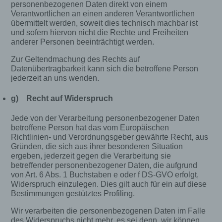
personenbezogenen Daten direkt von einem
Verantwortlichen löschen zu lassen.
Verantwortlichen an einen anderen Verantwortlichen
übermittelt werden, soweit dies technisch machbar ist
Der für die Verarbeitung Verantwortliche erteilt
und sofern hiervon nicht die Rechte und Freiheiten
jeder betroffenen Person jederzeit auf Anfrage
anderer Personen beeinträchtigt werden.
Auskunft darüber, welche personenbezogenen
Daten über die betroffene Person gespeichert sind.
Zur Geltendmachung des Rechts auf
Ferner berichtigt oder löscht der für die
Datenübertragbarkeit kann sich die betroffene Person
Verarbeitung Verantwortliche personenbezogene
jederzeit an uns wenden.
Daten auf Wunsch oder Hinweis der betroffenen
Person, soweit dem keine gesetzlichen
g) Recht auf Widerspruch
Aufbewahrungspflichten entgegenstehen. Die
Gesamtheit der Mitarbeiter des für die Verarbeitung
Jede von der Verarbeitung personenbezogener Daten
Verantwortlichen stehen der betroffenen Person in
betroffene Person hat das vom Europäischen
diesem Zusammenhang als Ansprechpartner zur
Richtlinien- und Verordnungsgeber gewährte Recht, aus
Verfügung.
Gründen, die sich aus ihrer besonderen Situation
ergeben, jederzeit gegen die Verarbeitung sie
Kontaktmöglichkeit über die Internetseite
betreffender personenbezogener Daten, die aufgrund
von Art. 6 Abs. 1 Buchstaben e oder f DS-GVO erfolgt,
Widerspruch einzulegen. Dies gilt auch für ein auf diese
Die Internetseite enthält aufgrund von gesetzlichen
Bestimmungen gestütztes Profiling.
Vorschriften Angaben, die eine schnelle
elektronische Kontaktaufnahme zu unserem
Wir verarbeiten die personenbezogenen Daten im Falle
Unternehmen sowie eine unmittelbare
des Widerspruchs nicht mehr, es sei denn, wir können