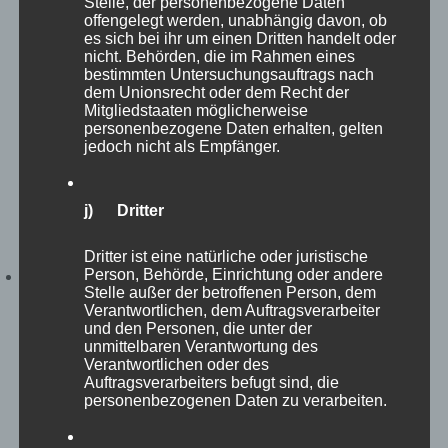
Stelle, der personenbezogene Daten
Gesetzen oder Vorschriften, welchen der für die
offengelegt werden, unabhängig davon, ob
Verarbeitung Verantwortliche unterliegt, vorgesehen
es sich bei ihr um einen Dritten handelt oder
wurde.
nicht. Behörden, die im Rahmen eines
bestimmten Untersuchungsauftrags nach
Entfällt der Speicherungszweck oder läuft eine vom
dem Unionsrecht oder dem Recht der
Europäischen Richtlinien- und Verordnungsgeber oder
Mitgliedstaaten möglicherweise
einem anderen zuständigen Gesetzgeber
personenbezogene Daten erhalten, gelten
vorgeschriebene Speicherfrist ab, werden die
jedoch nicht als Empfänger.
personenbezogenen Daten routinemäßig und
entsprechend den gesetzlichen Vorschriften gesperrt
oder gelöscht.
j) Dritter
Rechte der betroffenen Person
Dritter ist eine natürliche oder juristische
Person, Behörde, Einrichtung oder andere
a) Recht auf Bestätigung
Stelle außer der betroffenen Person, dem
Verantwortlichen, dem Auftragsverarbeiter
Jede betroffene Person hat das vom Europäischen
und den Personen, die unter der
Richtlinien- und Verordnungsgeber eingeräumte Recht,
unmittelbaren Verantwortung des
von dem für die Verarbeitung Verantwortlichen eine
Verantwortlichen oder des
Bestätigung darüber zu verlangen, ob sie betreffende
Auftragsverarbeiters befugt sind, die
personenbezogene Daten verarbeitet werden. Möchte
personenbezogenen Daten zu verarbeiten.
eine betroffene Person dieses Bestätigungsrecht in
Anspruch nehmen, kann sie sich hierzu jederzeit an