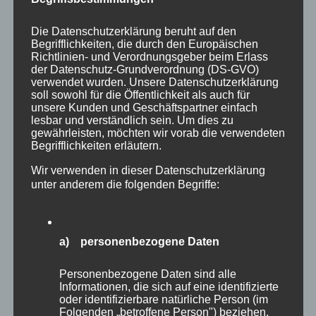
Datensicherheit in unserem Unternehmen zu erhöhen,
um letztlich ein optimales Schutzniveau für die von uns
verarbeiteten personenbezogenen Daten
Die Datenschutzerklärung beruht auf den
sicherzustellen. Die anonymen Daten der Server-
Begrifflichkeiten, die durch den Europäischen
Richtlinien- und Verordnungsgeber beim Erlass
Logfiles werden getrennt von allen durch eine betroffene
der Datenschutz-Grundverordnung (DS-GVO)
Person angegebenen personenbezogenen Daten
verwendet wurden. Unsere Datenschutzerklärung
gespeichert.
soll sowohl für die Öffentlichkeit als auch für
unsere Kunden und Geschäftspartner einfach
Registrierung auf unserer Internetseite
lesbar und verständlich sein. Um dies zu
Die betroffene Person hat die Möglichkeit, sich auf der
gewährleisten, möchten wir vorab die verwendeten
Internetseite des für die Verarbeitung Verantwortlichen
Begrifflichkeiten erläutern.
unter Angabe von personenbezogenen Daten zu
Wir verwenden in dieser Datenschutzerklärung
registrieren. Welche personenbezogenen Daten dabei
unter anderem die folgenden Begriffe:
an den für die Verarbeitung Verantwortlichen übermittelt
werden, ergibt sich aus der jeweiligen Eingabemaske,
die für die Registrierung verwendet wird. Die von der
betroffenen Person eingegebenen personenbezogenen
Daten werden ausschließlich für die interne Verwendung
a) personenbezogene Daten
bei dem für die Verarbeitung Verantwortlichen und für
eigene Zwecke erhoben und gespeichert. Der für die
Personenbezogene Daten sind alle
Verarbeitung Verantwortliche kann die Weitergabe an
Informationen, die sich auf eine identifizierte
einen oder mehrere Auftragsverarbeiter, beispielsweise
oder identifizierbare natürliche Person (im
einen Paketdienstleister, veranlassen, der die
Folgenden „betroffene Person") beziehen.