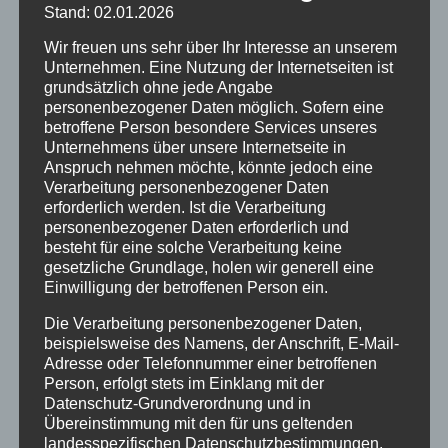
durch unsere Internetseite jederzeit mittels einer
Stand: 02.01.2026
entsprechenden Einstellung des genutzten
Internetbrowsers verhindern und damit der Setzung von
Wir freuen uns sehr über Ihr Interesse an unserem
Cookies dauerhaft widersprechen. Ferner können bereits
Unternehmen. Eine Nutzung der Internetseiten ist
gesetzte Cookies jederzeit über einen Internetbrowser
grundsätzlich ohne jede Angabe
oder andere Softwareprogramme gelöscht werden. Dies
personenbezogener Daten möglich. Sofern eine
ist in allen gängigen Internetbrowsern möglich.
betroffene Person besondere Services unseres
Deaktiviert die betroffene Person die Setzung von
Unternehmens über unsere Internetseite in
Cookies in dem genutzten Internetbrowser, sind unter
Anspruch nehmen möchte, könnte jedoch eine
Umständen nicht alle Funktionen unserer Internetseite
Verarbeitung personenbezogener Daten
vollumfänglich nutzbar.
erforderlich werden. Ist die Verarbeitung
Erfassung von allgemeinen Daten und Informationen
personenbezogener Daten erforderlich und
besteht für eine solche Verarbeitung keine
Die Internetseite erfasst mit jedem Aufruf der Internetseite
gesetzliche Grundlage, holen wir generell eine
durch eine betroffene Person oder ein automatisiertes
Einwilligung der betroffenen Person ein.
System eine Reihe von allgemeinen Daten und
Informationen. Diese allgemeinen Daten und
Die Verarbeitung personenbezogener Daten,
Informationen werden in den Logfiles des Servers
beispielsweise des Namens, der Anschrift, E-Mail-
gespeichert. Erfasst werden können die (1) verwendeten
Adresse oder Telefonnummer einer betroffenen
Browsertypen und Versionen, (2) das vom zugreifenden
Person, erfolgt stets im Einklang mit der
System verwendete Betriebssystem, (3) die Internetseite,
Datenschutz-Grundverordnung und in
von welcher ein zugreifendes System auf unsere
Übereinstimmung mit den für uns geltenden
Internetseite gelangt (sogenannte Referrer), (4) die
landesspezifischen Datenschutzbestimmungen.