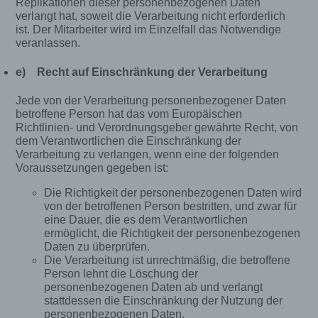
Replikationen dieser personenbezogenen Daten
Funktionsfähigkeit unserer
verlangt hat, soweit die Verarbeitung nicht erforderlich
informationstechnologischen Systeme und der
ist. Der Mitarbeiter wird im Einzelfall das Notwendige
Technik unserer Internetseite zu gewährleisten
veranlassen.
sowie (4) um Strafverfolgungsbehörden im Falle
eines Cyberangriffes die zur Strafverfolgung
e) Recht auf Einschränkung der Verarbeitung
notwendigen Informationen bereitzustellen. Diese
anonym erhobenen Daten und Informationen
Jede von der Verarbeitung personenbezogener Daten
werden durch uns daher einerseits statistisch und
betroffene Person hat das vom Europäischen
ferner mit dem Ziel ausgewertet, den Datenschutz
Richtlinien- und Verordnungsgeber gewährte Recht, von
und die Datensicherheit in unserem Unternehmen
dem Verantwortlichen die Einschränkung der
zu erhöhen, um letztlich ein optimales
Verarbeitung zu verlangen, wenn eine der folgenden
Schutzniveau für die von uns verarbeiteten
Voraussetzungen gegeben ist:
personenbezogenen Daten sicherzustellen. Die
anonymen Daten der Server-Logfiles werden
Die Richtigkeit der personenbezogenen Daten wird
von der betroffenen Person bestritten, und zwar für
getrennt von allen durch eine betroffene Person
eine Dauer, die es dem Verantwortlichen
angegebenen personenbezogenen Daten
ermöglicht, die Richtigkeit der personenbezogenen
gespeichert.
Daten zu überprüfen.
Registrierung auf unserer Internetseite
Die Verarbeitung ist unrechtmäßig, die betroffene
Person lehnt die Löschung der
personenbezogenen Daten ab und verlangt
Die betroffene Person hat die Möglichkeit, sich auf
stattdessen die Einschränkung der Nutzung der
der Internetseite des für die Verarbeitung
personenbezogenen Daten.