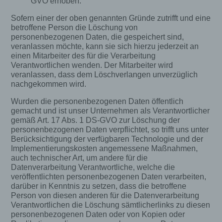
GVO erhoben.
den Logfiles des Servers gespeichert. Erfasst
werden können die (1) verwendeten Browsertypen
Sofern einer der oben genannten Gründe zutrifft und eine
und Versionen, (2) das vom zugreifenden System
betroffene Person die Löschung von
verwendete Betriebssystem, (3) die Internetseite,
personenbezogenen Daten, die gespeichert sind,
von welcher ein zugreifendes System auf unsere
veranlassen möchte, kann sie sich hierzu jederzeit an
Internetseite gelangt (sogenannte Referrer), (4) die
einen Mitarbeiter des für die Verarbeitung
Unterwebseiten, welche über ein zugreifendes
Verantwortlichen wenden. Der Mitarbeiter wird
System auf unserer Internetseite angesteuert
veranlassen, dass dem Löschverlangen unverzüglich
werden, (5) das Datum und die Uhrzeit eines
nachgekommen wird.
Zugriffs auf die Internetseite, (6) eine Internet-
Protokoll-Adresse (IP-Adresse), (7) der Internet-
Wurden die personenbezogenen Daten öffentlich
Service-Provider des zugreifenden Systems und
gemacht und ist unser Unternehmen als Verantwortlicher
(8) sonstige ähnliche Daten und Informationen, die
gemäß Art. 17 Abs. 1 DS-GVO zur Löschung der
der Gefahrenabwehr im Falle von Angriffen auf
personenbezogenen Daten verpflichtet, so trifft uns unter
unsere informationstechnologischen Systeme
Berücksichtigung der verfügbaren Technologie und der
dienen.
Implementierungskosten angemessene Maßnahmen,
auch technischer Art, um andere für die
Bei der Nutzung dieser allgemeinen Daten und
Datenverarbeitung Verantwortliche, welche die
Informationen ziehen wird keine Rückschlüsse auf
veröffentlichten personenbezogenen Daten verarbeiten,
die betroffene Person. Diese Informationen werden
darüber in Kenntnis zu setzen, dass die betroffene
vielmehr benötigt, um (1) die Inhalte unserer
Person von diesen anderen für die Datenverarbeitung
Internetseite korrekt auszuliefern, (2) die Inhalte
Verantwortlichen die Löschung sämtlicherlinks zu diesen
unserer Internetseite sowie die Werbung für diese
personenbezogenen Daten oder von Kopien oder
zu optimieren, (3) die dauerhafte