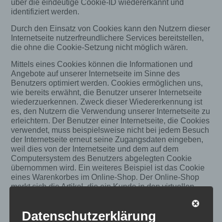
über die eindeutige Cookie-ID wiedererkannt und
identifiziert werden.
Durch den Einsatz von Cookies kann den Nutzern dieser
Internetseite nutzerfreundlichere Services bereitstellen,
die ohne die Cookie-Setzung nicht möglich wären.
Mittels eines Cookies können die Informationen und
Angebote auf unserer Internetseite im Sinne des
Benutzers optimiert werden. Cookies ermöglichen uns,
wie bereits erwähnt, die Benutzer unserer Internetseite
wiederzuerkennen. Zweck dieser Wiedererkennung ist
es, den Nutzern die Verwendung unserer Internetseite zu
erleichtern. Der Benutzer einer Internetseite, die Cookies
verwendet, muss beispielsweise nicht bei jedem Besuch
der Internetseite erneut seine Zugangsdaten eingeben,
weil dies von der Internetseite und dem auf dem
Computersystem des Benutzers abgelegten Cookie
übernommen wird. Ein weiteres Beispiel ist das Cookie
eines Warenkorbes im Online-Shop. Der Online-Shop
merkt sich die Artikel, die ein Kunde in den virtuellen
Warenkorb gelegt hat, über ein Cookie.
Datenschutzerklärung
Die betroffene Person kann die Setzung von Cookies