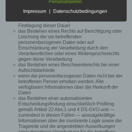
Personalisieren
Organisationen
Alexander Schneider
falls möglich die geplante Dauer, für die die
Impressum
|
Datenschutzbedingungen
personenbezogenen Daten gespeichert werden,
Alexander Schneider
oder, falls dies nicht möglich ist, die Kriterien für die
Festlegung dieser Dauer
Gabriel-Max-Strasse 16
das Bestehen eines Rechts auf Berichtigung oder
Löschung der sie betreffenden
10245 Berlin
personenbezogenen Daten oder auf
Einschränkung der Verarbeitung durch den
Deutschland
Verantwortlichen oder eines Widerspruchsrechts
gegen diese Verarbeitung
01631696188
das Bestehen eines Beschwerderechts bei einer
Aufsichtsbehörde
E-Mail: hello@schneideralexander.com
wenn die personenbezogenen Daten nicht bei der
betroffenen Person erhoben werden: Alle
DE237679688
verfügbaren Informationen über die Herkunft der
Cookies / SessionStorage / LocalStorage
Daten
das Bestehen einer automatisierten
Entscheidungsfindung einschließlich Profiling
Die Internetseiten verwenden teilweise so
gemäß Artikel 22 Abs.1 und 4 DS-GVO und —
genannte Cookies, LocalStorage und
zumindest in diesen Fällen — aussagekräftige
SessionStorage. Dies dient dazu, unser Angebot
Informationen über die involvierte Logik sowie die
nutzerfreundlicher, effektiver und sicherer zu
Tragweite und die angestrebten Auswirkungen
machen. Local Storage und SessionStorage ist
einer derartigen Verarbeitung für die betroffene