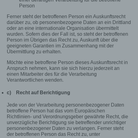
eine Technologie, mit welcher ihr Browser Daten
Person
auf Ihrem Computer oder mobilen Gerät
abspeichert. Cookies sind Textdateien, welche
Ferner steht der betroffenen Person ein Auskunftsrecht
über einen Internetbrowser auf einem
darüber zu, ob personenbezogene Daten an ein Drittland
Computersystem abgelegt und gespeichert
oder an eine internationale Organisation übermittelt
werden. Sie können die Verwendung von Cookies,
LocalStorage und SessionStorage durch
wurden. Sofern dies der Fall ist, so steht der betroffenen
entsprechende Einstellung in Ihrem Browser
Person im Übrigen das Recht zu, Auskunft über die
verhindern.
geeigneten Garantien im Zusammenhang mit der
Übermittlung zu erhalten.
Zahlreiche Internetseiten und Server verwenden
Cookies. Viele Cookies enthalten eine sogenannte
Möchte eine betroffene Person dieses Auskunftsrecht in
Cookie-ID. Eine Cookie-ID ist eine eindeutige
Anspruch nehmen, kann sie sich hierzu jederzeit an
einen Mitarbeiter des für die Verarbeitung
Kennung des Cookies. Sie besteht aus einer
Verantwortlichen wenden.
Zeichenfolge, durch welche Internetseiten und
Server dem konkreten Internetbrowser zugeordnet
c) Recht auf Berichtigung
werden können, in dem das Cookie gespeichert
wurde. Dies ermöglicht es den besuchten
Jede von der Verarbeitung personenbezogener Daten
Internetseiten und Servern, den individuellen
betroffene Person hat das vom Europäischen
Browser der betroffenen Person von anderen
Richtlinien- und Verordnungsgeber gewährte Recht, die
Internetbrowsern, die andere Cookies enthalten,
unverzügliche Berichtigung sie betreffender unrichtiger
zu unterscheiden. Ein bestimmter Internetbrowser
personenbezogener Daten zu verlangen. Ferner steht
kann über die eindeutige Cookie-ID wiedererkannt
der betroffenen Person das Recht zu, unter
und identifiziert werden.