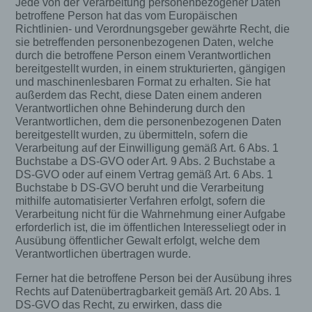
Jede von der Verarbeitung personenbezogener Daten
gespeichert. Die Speicherung dieser Daten erfolgt
betroffene Person hat das vom Europäischen
vor dem Hintergrund, dass nur so der Missbrauch
Richtlinien- und Verordnungsgeber gewährte Recht, die
unserer Dienste verhindert werden kann, und
sie betreffenden personenbezogenen Daten, welche
diese Daten im Bedarfsfall ermöglichen,
durch die betroffene Person einem Verantwortlichen
begangene Straftaten aufzuklären. Insofern ist die
bereitgestellt wurden, in einem strukturierten, gängigen
Speicherung dieser Daten zur Absicherung des für
und maschinenlesbaren Format zu erhalten. Sie hat
die Verarbeitung Verantwortlichen erforderlich.
außerdem das Recht, diese Daten einem anderen
Eine Weitergabe dieser Daten an Dritte erfolgt
Verantwortlichen ohne Behinderung durch den
grundsätzlich nicht, sofern keine gesetzliche
Verantwortlichen, dem die personenbezogenen Daten
Pflicht zur Weitergabe besteht oder die Weitergabe
bereitgestellt wurden, zu übermitteln, sofern die
der Strafverfolgung dient.
Verarbeitung auf der Einwilligung gemäß Art. 6 Abs. 1
Buchstabe a DS-GVO oder Art. 9 Abs. 2 Buchstabe a
Die Registrierung der betroffenen Person unter
DS-GVO oder auf einem Vertrag gemäß Art. 6 Abs. 1
freiwilliger Angabe personenbezogener Daten
Buchstabe b DS-GVO beruht und die Verarbeitung
dient dem für die Verarbeitung Verantwortlichen
mithilfe automatisierter Verfahren erfolgt, sofern die
dazu, der betroffenen Person Inhalte oder
Verarbeitung nicht für die Wahrnehmung einer Aufgabe
erforderlich ist, die im öffentlichen Interesseliegt oder in
Leistungen anzubieten, die aufgrund der Natur der
Ausübung öffentlicher Gewalt erfolgt, welche dem
Sache nur registrierten Benutzern angeboten
Verantwortlichen übertragen wurde.
werden können. Registrierten Personen steht die
Möglichkeit frei, die bei der Registrierung
Ferner hat die betroffene Person bei der Ausübung ihres
angegebenen personenbezogenen Daten
Rechts auf Datenübertragbarkeit gemäß Art. 20 Abs. 1
jederzeit abzuändern oder vollständig aus dem
DS-GVO das Recht, zu erwirken, dass die
Datenbestand des für die Verarbeitung