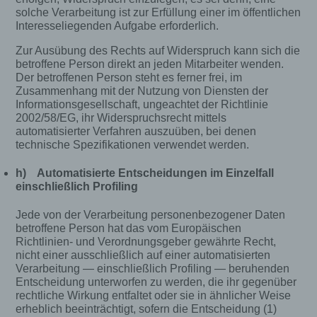
Beiträgen zu hinterlassen. Ein Blog ist ein auf
solche Verarbeitung ist zur Erfüllung einer im öffentlichen
einer Internetseite geführtes, in der Regel öffentlich
Interesseliegenden Aufgabe erforderlich.
einsehbares Portal, in welchem eine oder mehrere
Personen, die Blogger oder Web-Blogger genannt
Zur Ausübung des Rechts auf Widerspruch kann sich die
werden, Artikel posten oder Gedanken in
betroffene Person direkt an jeden Mitarbeiter wenden.
sogenannten Blogposts niederschreiben können.
Der betroffenen Person steht es ferner frei, im
Die Blogposts können in der Regel von Dritten
Zusammenhang mit der Nutzung von Diensten der
kommentiert werden.
Informationsgesellschaft, ungeachtet der Richtlinie
Hinterlässt eine betroffene Person einen
2002/58/EG, ihr Widerspruchsrecht mittels
Kommentar in dem auf dieser Internetseite
automatisierter Verfahren auszuüben, bei denen
technische Spezifikationen verwendet werden.
veröffentlichten Blog, werden neben den von der
betroffenen Person hinterlassenen Kommentaren
h) Automatisierte Entscheidungen im Einzelfall
auch Angaben zum Zeitpunkt der
einschließlich Profiling
Kommentareingabe sowie zu dem von der
betroffenen Person gewählten Nutzernamen
Jede von der Verarbeitung personenbezogener Daten
(Pseudonym) gespeichert und veröffentlicht.
betroffene Person hat das vom Europäischen
Ferner wird die vom Internet-Service-Provider
Richtlinien- und Verordnungsgeber gewährte Recht,
(ISP) der betroffenen Person vergebene IP-
nicht einer ausschließlich auf einer automatisierten
Adresse mitprotokolliert. Diese Speicherung der
Verarbeitung — einschließlich Profiling — beruhenden
IP-Adresse erfolgt aus Sicherheitsgründen und für
Entscheidung unterworfen zu werden, die ihr gegenüber
den Fall, dass die betroffene Person durch einen
rechtliche Wirkung entfaltet oder sie in ähnlicher Weise
abgegebenen Kommentar die Rechte Dritter
erheblich beeinträchtigt, sofern die Entscheidung (1)
verletzt oder rechtswidrige Inhalte postet. Die