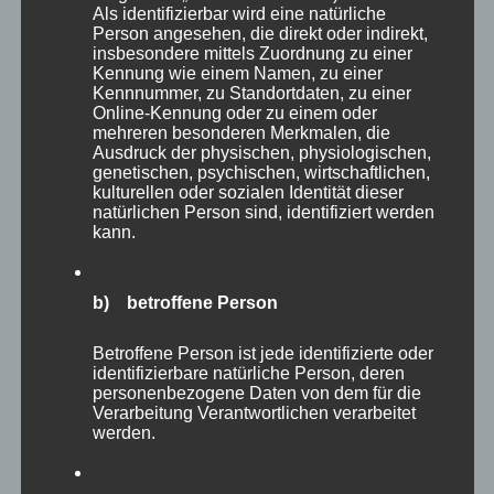
personenbezogenen Daten ebenfalls ausschließlich für
Als identifizierbar wird eine natürliche
eine interne Verwendung, die dem für die Verarbeitung
Person angesehen, die direkt oder indirekt,
Verantwortlichen zuzurechnen ist, nutzt.
insbesondere mittels Zuordnung zu einer
Kennung wie einem Namen, zu einer
Durch eine Registrierung auf der Internetseite des für die
Kennnummer, zu Standortdaten, zu einer
Verarbeitung Verantwortlichen wird ferner die vom
Online-Kennung oder zu einem oder
Internet-Service-Provider (ISP) der betroffenen Person
mehreren besonderen Merkmalen, die
vergebene IP-Adresse, das Datum sowie die Uhrzeit der
Ausdruck der physischen, physiologischen,
Registrierung gespeichert. Die Speicherung dieser
genetischen, psychischen, wirtschaftlichen,
Daten erfolgt vor dem Hintergrund, dass nur so der
kulturellen oder sozialen Identität dieser
Missbrauch unserer Dienste verhindert werden kann,
natürlichen Person sind, identifiziert werden
und diese Daten im Bedarfsfall ermöglichen, begangene
kann.
Straftaten aufzuklären. Insofern ist die Speicherung
dieser Daten zur Absicherung des für die Verarbeitung
Verantwortlichen erforderlich. Eine Weitergabe dieser
b) betroffene Person
Daten an Dritte erfolgt grundsätzlich nicht, sofern keine
gesetzliche Pflicht zur Weitergabe besteht oder die
Betroffene Person ist jede identifizierte oder
Weitergabe der Strafverfolgung dient.
identifizierbare natürliche Person, deren
personenbezogene Daten von dem für die
Die Registrierung der betroffenen Person unter
Verarbeitung Verantwortlichen verarbeitet
freiwilliger Angabe personenbezogener Daten dient dem
werden.
für die Verarbeitung Verantwortlichen dazu, der
betroffenen Person Inhalte oder Leistungen anzubieten,
die aufgrund der Natur der Sache nur registrierten