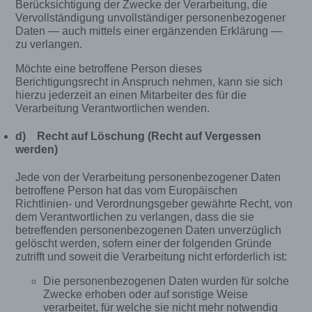
Berücksichtigung der Zwecke der Verarbeitung, die
Vervollständigung unvollständiger personenbezogener
Durch den Einsatz von Cookies kann den Nutzern
Daten — auch mittels einer ergänzenden Erklärung —
dieser Internetseite nutzerfreundlichere Services
zu verlangen.
bereitstellen, die ohne die Cookie-Setzung nicht
möglich wären.
Möchte eine betroffene Person dieses
Berichtigungsrecht in Anspruch nehmen, kann sie sich
Mittels eines Cookies können die Informationen
hierzu jederzeit an einen Mitarbeiter des für die
und Angebote auf unserer Internetseite im Sinne
Verarbeitung Verantwortlichen wenden.
des Benutzers optimiert werden. Cookies
ermöglichen uns, wie bereits erwähnt, die
d) Recht auf Löschung (Recht auf Vergessen
Benutzer unserer Internetseite wiederzuerkennen.
werden)
Zweck dieser Wiedererkennung ist es, den
Nutzern die Verwendung unserer Internetseite zu
Jede von der Verarbeitung personenbezogener Daten
erleichtern. Der Benutzer einer Internetseite, die
betroffene Person hat das vom Europäischen
Cookies verwendet, muss beispielsweise nicht bei
Richtlinien- und Verordnungsgeber gewährte Recht, von
jedem Besuch der Internetseite erneut seine
dem Verantwortlichen zu verlangen, dass die sie
Zugangsdaten eingeben, weil dies von der
betreffenden personenbezogenen Daten unverzüglich
Internetseite und dem auf dem Computersystem
gelöscht werden, sofern einer der folgenden Gründe
des Benutzers abgelegten Cookie übernommen
zutrifft und soweit die Verarbeitung nicht erforderlich ist:
wird. Ein weiteres Beispiel ist das Cookie eines
Die personenbezogenen Daten wurden für solche
Warenkorbes im Online-Shop. Der Online-Shop
Zwecke erhoben oder auf sonstige Weise
merkt sich die Artikel, die ein Kunde in den
verarbeitet, für welche sie nicht mehr notwendig
virtuellen Warenkorb gelegt hat, über ein Cookie.