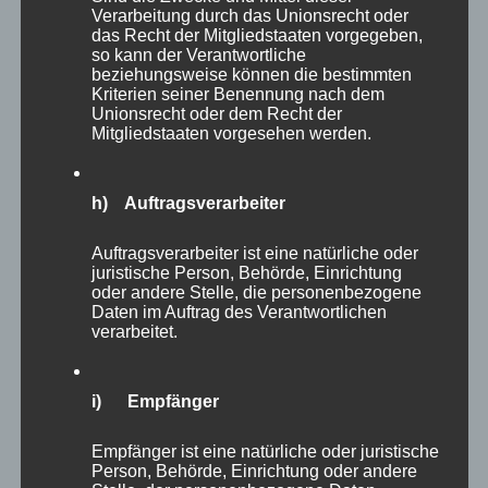
personenbezogenen Daten an Dritte, sofern eine solche
Verarbeitung durch das Unionsrecht oder
Weitergabe nicht gesetzlich vorgeschrieben ist oder der
das Recht der Mitgliedstaaten vorgegeben,
Rechtsverteidigung des für die Verarbeitung
so kann der Verantwortliche
Verantwortlichen dient.
beziehungsweise können die bestimmten
Kriterien seiner Benennung nach dem
Gravatar
Unionsrecht oder dem Recht der
Mitgliedstaaten vorgesehen werden.
Bei Kommentaren wird auf den Gravatar Service von
Auttomatic zurückgegriffen. Gravatar gleicht Ihre Email-
Adresse ab und bildet – sofern Sie dort registriert sind –
h) Auftragsverarbeiter
Ihr Avatar-Bild neben dem Kommentar ab. Sollten Sie
nicht registriert sein, wird kein Bild angezeigt. Zu
beachten ist, dass alle registrierten WordPress-User
Auftragsverarbeiter ist eine natürliche oder
automatisch auch bei Gravatar registriert sind. Details zu
juristische Person, Behörde, Einrichtung
Gravatar:
https://de.gravatar.com
oder andere Stelle, die personenbezogene
Daten im Auftrag des Verantwortlichen
Routinemäßige Löschung und Sperrung von
verarbeitet.
personenbezogenen Daten
Der für die Verarbeitung Verantwortliche verarbeitet und
i) Empfänger
speichert personenbezogene Daten der betroffenen
Person nur für den Zeitraum, der zur Erreichung des
Speicherungszwecks erforderlich ist oder sofern dies
Empfänger ist eine natürliche oder juristische
durch den Europäischen Richtlinien- und
Person, Behörde, Einrichtung oder andere
Verordnungsgeber oder einen anderen Gesetzgeber in