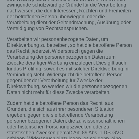
Kommunikation mit uns ermöglichen, was
zwingende schutzwürdige Gründe für die Verarbeitung
ebenfalls eine allgemeine Adresse der
nachweisen, die den Interessen, Rechten und Freiheiten
sogenannten elektronischen Post (E-Mail-
der betroffenen Person überwiegen, oder die
Adresse) umfasst. Sofern eine betroffene Person
per E-Mail oder über ein Kontaktformular den
Verarbeitung dient der Geltendmachung, Ausübung oder
Kontakt mit dem für die Verarbeitung
Verteidigung von Rechtsansprüchen.
Verantwortlichen aufnimmt, werden die von der
betroffenen Person übermittelten
Verarbeiten wir personenbezogene Daten, um
personenbezogenen Daten automatisch
Direktwerbung zu betreiben, so hat die betroffene Person
gespeichert. Solche auf freiwilliger Basis von einer
das Recht, jederzeit Widerspruch gegen die
betroffenen Person an den für die Verarbeitung
Verarbeitung der personenbezogenen Daten zum
Verantwortlichen übermittelten
Zwecke derartiger Werbung einzulegen. Dies gilt auch
personenbezogenen Daten werden für Zwecke der
für das Profiling, soweit es mit solcher Direktwerbung in
Bearbeitung oder der Kontaktaufnahme zur
Verbindung steht. Widerspricht die betroffene Person
betroffenen Person gespeichert. Es erfolgt keine
gegenüber der Verarbeitung für Zwecke der
Weitergabe dieser personenbezogenen Daten an
Direktwerbung, so werden wir die personenbezogenen
Dritte.
Daten nicht mehr für diese Zwecke verarbeiten.
Kommentarfunktion im Blog auf der
Zudem hat die betroffene Person das Recht, aus
Internetseite
Gründen, die sich aus ihrer besonderen Situation
ergeben, gegen die sie betreffende Verarbeitung
Wir bieten den Nutzern auf einem Blog, der sich
personenbezogener Daten, die zu wissenschaftlichen
auf der Internetseite des für die Verarbeitung
oder historischen Forschungszwecken oder zu
Verantwortlichen befindet, die Möglichkeit,
statistischen Zwecken gemäß Art. 89 Abs. 1 DS-GVO
individuelle Kommentare zu einzelnen Blog-
erfolgen, Widerspruch einzulegen, es sei denn, eine