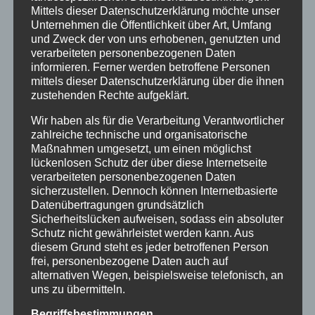
Unterwebseiten, welche über ein zugreifendes System
Mittels dieser Datenschutzerklärung möchte unser
auf unserer Internetseite angesteuert werden, (5) das
Unternehmen die Öffentlichkeit über Art, Umfang
Datum und die Uhrzeit eines Zugriffs auf die
und Zweck der von uns erhobenen, genutzten und
Internetseite, (6) eine Internet-Protokoll-Adresse (IP-
verarbeiteten personenbezogenen Daten
Adresse), (7) der Internet-Service-Provider des
informieren. Ferner werden betroffene Personen
zugreifenden Systems und (8) sonstige ähnliche Daten
und Informationen, die der Gefahrenabwehr im Falle von
mittels dieser Datenschutzerklärung über die ihnen
Angriffen auf unsere informationstechnologischen
zustehenden Rechte aufgeklärt.
Systeme dienen.
Wir haben als für die Verarbeitung Verantwortlicher
Bei der Nutzung dieser allgemeinen Daten und
zahlreiche technische und organisatorische
Informationen ziehen wird keine Rückschlüsse auf die
Maßnahmen umgesetzt, um einen möglichst
betroffene Person. Diese Informationen werden vielmehr
lückenlosen Schutz der über diese Internetseite
benötigt, um (1) die Inhalte unserer Internetseite korrekt
verarbeiteten personenbezogenen Daten
auszuliefern, (2) die Inhalte unserer Internetseite sowie
sicherzustellen. Dennoch können Internetbasierte
die Werbung für diese zu optimieren, (3) die dauerhafte
Datenübertragungen grundsätzlich
Funktionsfähigkeit unserer informationstechnologischen
Sicherheitslücken aufweisen, sodass ein absoluter
Systeme und der Technik unserer Internetseite zu
Schutz nicht gewährleistet werden kann. Aus
gewährleisten sowie (4) um Strafverfolgungsbehörden
diesem Grund steht es jeder betroffenen Person
im Falle eines Cyberangriffes die zur Strafverfolgung
frei, personenbezogene Daten auch auf
notwendigen Informationen bereitzustellen. Diese
alternativen Wegen, beispielsweise telefonisch, an
anonym erhobenen Daten und Informationen werden
uns zu übermitteln.
durch uns daher einerseits statistisch und ferner mit dem
Ziel ausgewertet, den Datenschutz und die
Begriffsbestimmungen