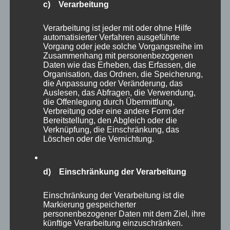
Benutzern angeboten werden können. Registrierten
c) Verarbeitung
Personen steht die Möglichkeit frei, die bei der
Registrierung angegebenen personenbezogenen Daten
Verarbeitung ist jeder mit oder ohne Hilfe
jederzeit abzuändern oder vollständig aus dem
automatisierter Verfahren ausgeführte
Datenbestand des für die Verarbeitung Verantwortlichen
Vorgang oder jede solche Vorgangsreihe im
löschen zu lassen.
Zusammenhang mit personenbezogenen
Daten wie das Erheben, das Erfassen, die
Der für die Verarbeitung Verantwortliche erteilt jeder
Organisation, das Ordnen, die Speicherung,
betroffenen Person jederzeit auf Anfrage Auskunft
die Anpassung oder Veränderung, das
darüber, welche personenbezogenen Daten über die
Auslesen, das Abfragen, die Verwendung,
betroffene Person gespeichert sind. Ferner berichtigt
die Offenlegung durch Übermittlung,
oder löscht der für die Verarbeitung Verantwortliche
Verbreitung oder eine andere Form der
personenbezogene Daten auf Wunsch oder Hinweis der
Bereitstellung, den Abgleich oder die
betroffenen Person, soweit dem keine gesetzlichen
Verknüpfung, die Einschränkung, das
Aufbewahrungspflichten entgegenstehen. Die
Löschen oder die Vernichtung.
Gesamtheit der Mitarbeiter des für die Verarbeitung
Verantwortlichen stehen der betroffenen Person in
diesem Zusammenhang als Ansprechpartner zur
d) Einschränkung der Verarbeitung
Verfügung.
Kontaktmöglichkeit über die Internetseite
Einschränkung der Verarbeitung ist die
Markierung gespeicherter
Die Internetseite enthält aufgrund von gesetzlichen
personenbezogener Daten mit dem Ziel, ihre
Vorschriften Angaben, die eine schnelle elektronische
künftige Verarbeitung einzuschränken.