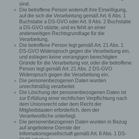
sind.
Die betroffene Person widerruft ihre Einwilligung,
Die betroffene Person kann die Setzung von
auf die sich die Verarbeitung gemäß Art. 6 Abs. 1
Cookies durch unsere Internetseite jederzeit
Buchstabe a DS-GVO oder Art. 9 Abs. 2 Buchstabe
mittels einer entsprechenden Einstellung des
a DS-GVO stützte, und es fehlt an einer
genutzten Internetbrowsers verhindern und damit
anderweitigen Rechtsgrundlage für die
der Setzung von Cookies dauerhaft
Verarbeitung.
widersprechen. Ferner können bereits gesetzte
Die betroffene Person legt gemäß Art. 21 Abs. 1
Cookies jederzeit über einen Internetbrowser oder
DS-GVO Widerspruch gegen die Verarbeitung ein,
andere Softwareprogramme gelöscht werden. Dies
und esliegen keine vorrangigen berechtigten
ist in allen gängigen Internetbrowsern möglich.
Gründe für die Verarbeitung vor, oder die betroffene
Deaktiviert die betroffene Person die Setzung von
Person legt gemäß Art. 21 Abs. 2 DS-GVO
Cookies in dem genutzten Internetbrowser, sind
Widerspruch gegen die Verarbeitung ein.
unter Umständen nicht alle Funktionen unserer
Die personenbezogenen Daten wurden
Internetseite vollumfänglich nutzbar.
unrechtmäßig verarbeitet.
Die Löschung der personenbezogenen Daten ist
Erfassung von allgemeinen Daten und
zur Erfüllung einer rechtlichen Verpflichtung nach
Informationen
dem Unionsrecht oder dem Recht der
Mitgliedstaaten erforderlich, dem der
Die Internetseite erfasst mit jedem Aufruf der
Verantwortliche unterliegt.
Internetseite durch eine betroffene Person oder ein
Die personenbezogenen Daten wurden in Bezug
automatisiertes System eine Reihe von
auf angebotene Dienste der
allgemeinen Daten und Informationen. Diese
Informationsgesellschaft gemäß Art. 8 Abs. 1 DS-
allgemeinen Daten und Informationen werden in